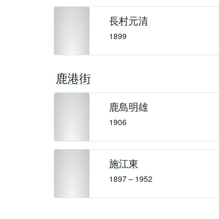
長村元清
1899
鹿港街
鹿島明雄
1906
施江東
1897 – 1952