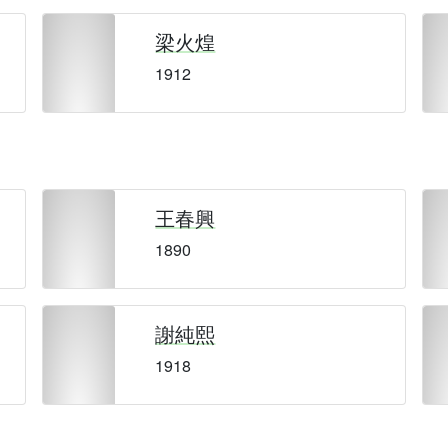
梁火煌
1912
王春興
1890
謝純熙
1918