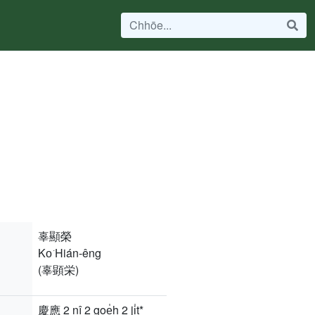
辜顯榮
Ko͘ Hián-êng
(辜顕栄)
慶應 2 nî 2 goe̍h 2 ji̍t*