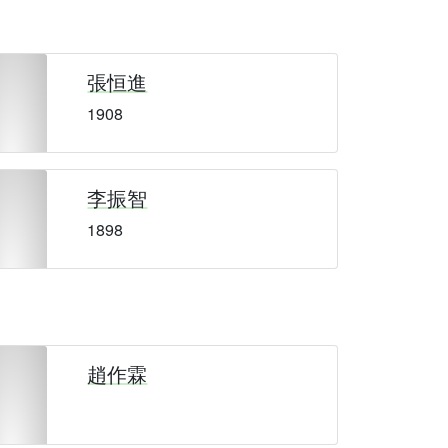
張恒進
1908
李振智
1898
趙作霖