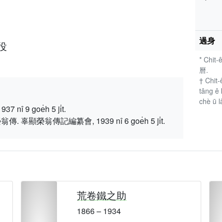
過身
役
* Chit-
曆.
† Chit-
tâng ê 
chè ū l
 9 goe̍h 5 ji̍t.
顯榮翁傳記編纂會, 1939 nî 6 goe̍h 5 ji̍t.
荒卷鐵之助
1866 – 1934