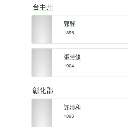
台中州
郭酵
1896
張時修
1904
彰化郡
許清和
1896