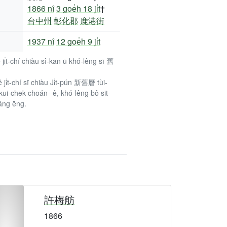
1866 nî
3 goe̍h 18 ji̍t
†
台中州
彰化郡
鹿港街
1937 nî
12 goe̍h 9 ji̍t
ê ji̍t-chí chiàu sî-kan ū khó-lêng sī 舊
ê ji̍t-chí sī chiàu Ji̍t-pún 新舊曆 tùi-
kui-chek choán--ê, khó-lêng bô sit-
âng ēng.
許梅舫
1866