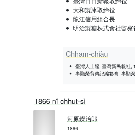
臺灣日日新報取締役
大和製冰取締役
龍江信用組合長
明治製糖株式會社監察
Chham-chiàu
臺灣人士艦. 臺灣新民報社, 1937 nî
辜顯榮翁傳記編纂會. 辜顯榮翁傳. 辜
1866 nî chhut-sì
河原鑅治郎
1866