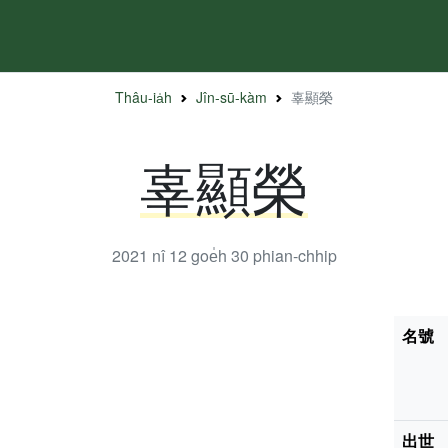
Thâu-ia̍h
Jîn-sū-kàm
辜顯榮
辜顯榮
2021 nî 12 goe̍h 30
phian-chhip
名號
出世