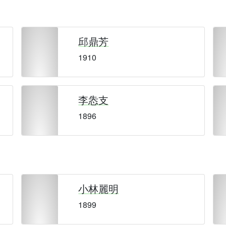
邱鼎芳
1910
李怣支
1896
小林麗明
1899