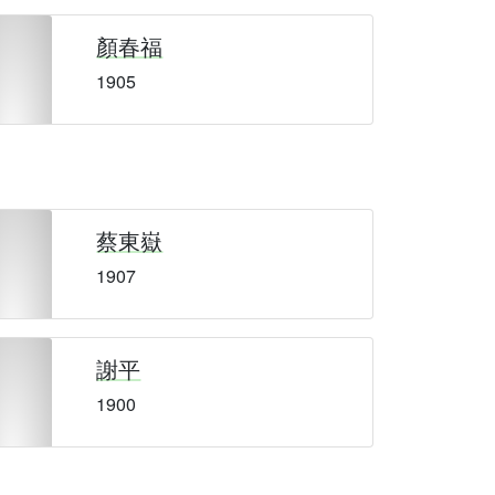
顏春福
1905
蔡東嶽
1907
謝平
1900