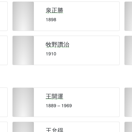
泉正勝
1898
牧野讚治
1910
王開運
1889 – 1969
王允得