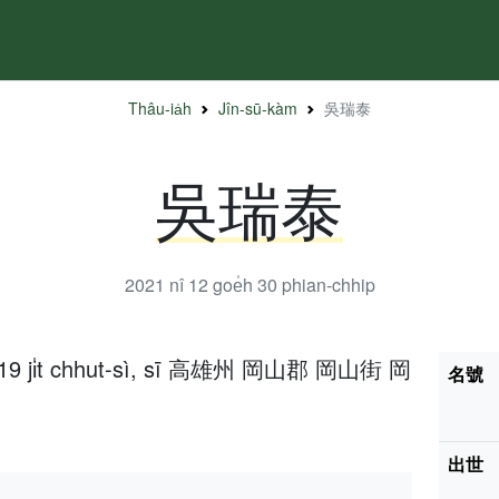
Thâu-ia̍h
Jîn-sū-kàm
吳瑞泰
吳瑞泰
2021 nî 12 goe̍h 30
phian-chhip
̍h 19 ji̍t chhut-sì, sī 高雄州 岡山郡 岡山街 岡
名號
出世