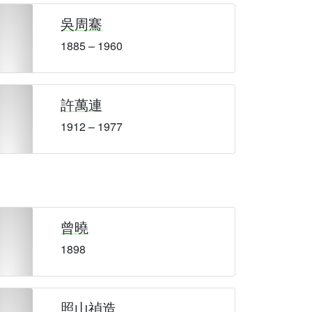
吳周騫
1885 – 1960
許萬連
1912 – 1977
曾曉
1898
照山禎造