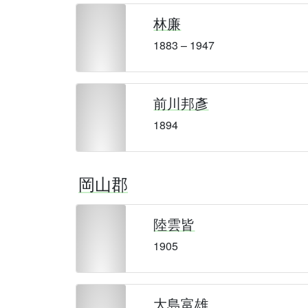
林廉
1883 – 1947
前川邦彥
1894
岡山郡
陸雲皆
1905
大島富雄