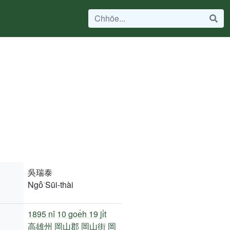
吳瑞泰
Ngô͘ Sūi-thài
1895 nî
10 goe̍h 19 ji̍t
高雄州
岡山郡
岡山街
岡