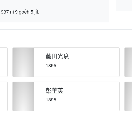
 9 goe̍h 5 ji̍t.
藤田光廣
1895
彭華英
1895