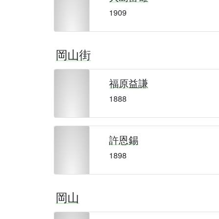
1909
岡山街
福原益謙
1888
許恩錫
1898
岡山