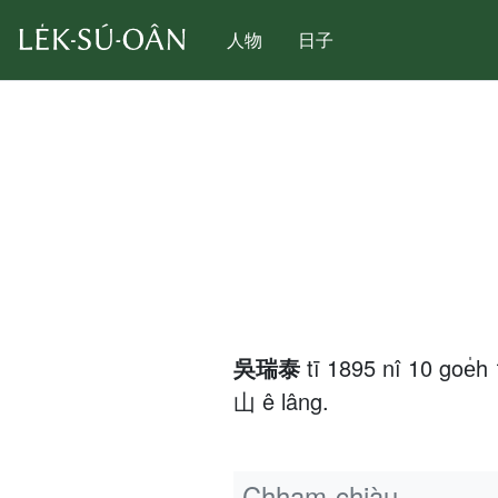
人物
日子
吳瑞泰
tī 1895 nî 10 goe
山 ê lâng.
Chham-chiàu