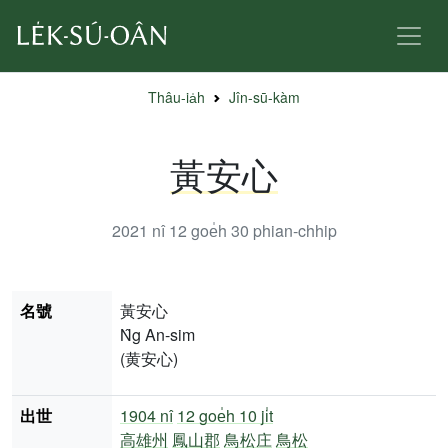
Thâu-ia̍h
Jîn-sū-kàm
黃安心
2021 nî 12 goe̍h 30
phian-chhip
名號
黃安心
N̂g An-sim
(黄安心)
出世
1904 nî
12 goe̍h 10 ji̍t
高雄州
鳳山郡
鳥松庄
鳥松