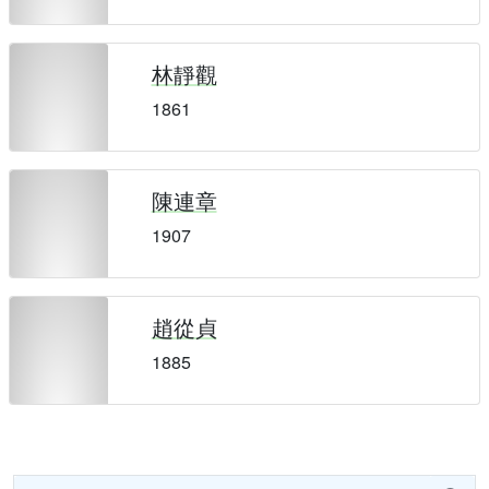
林靜觀
1861
陳連章
1907
趙從貞
1885