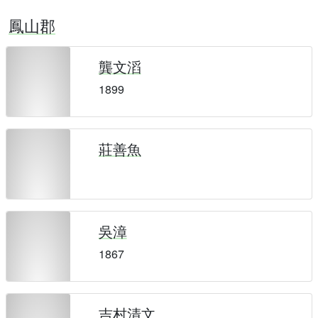
鳳山郡
龔文滔
1899
莊善魚
吳漳
1867
吉村清文