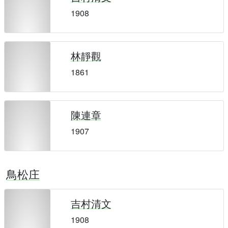
1908
林靜觀
1861
陳連章
1907
鳥松庄
吉村清文
1908