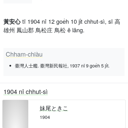
黃安心
tī 1904 nî 12 goe̍h 10 ji̍t chhut-sì, sī 高
雄州 鳳山郡 鳥松庄 鳥松 ê lâng.
Chham-chiàu
臺灣人士艦. 臺灣新民報社, 1937 nî 9 goe̍h 5 ji̍t.
1904 nî chhut-sì
妹尾ときこ
1904