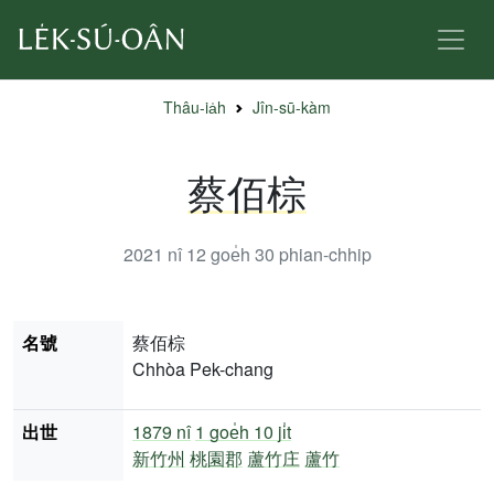
Thâu-ia̍h
Jîn-sū-kàm
蔡佰棕
2021 nî 12 goe̍h 30
phian-chhip
名號
蔡佰棕
Chhòa Pek-chang
出世
1879 nî
1 goe̍h 10 ji̍t
新竹州
桃園郡
蘆竹庄
蘆竹