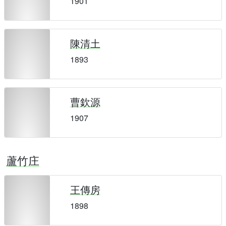
1901
陳清土
1893
曹欽源
1907
蘆竹庄
王傳房
1898