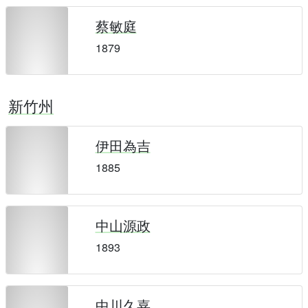
蔡敏庭
1879
新竹州
伊田為吉
1885
中山源政
1893
中川久嘉