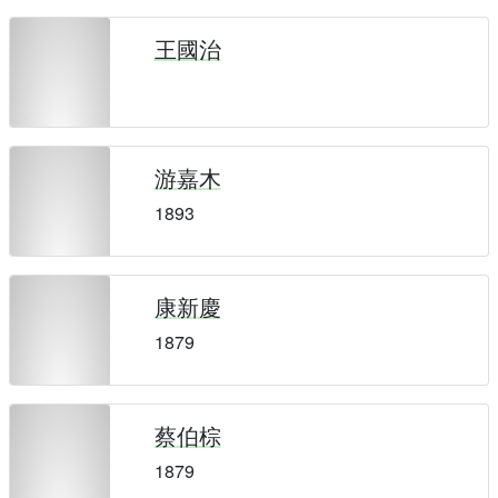
王國治
游嘉木
1893
康新慶
1879
蔡伯棕
1879