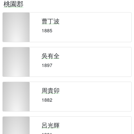
桃園郡
曹丁波
1885
吳有全
1897
周貴卯
1882
呂光輝