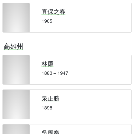
宜保之春
1905
高雄州
林廉
1883 – 1947
泉正勝
1898
吳周騫