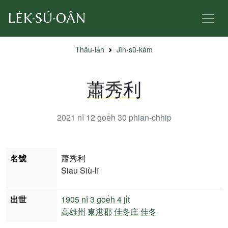
Thâu-ia̍h
Jîn-sū-kàm
蕭秀利
2021 nî 12 goe̍h 30
phian-chhip
名號
蕭秀利
Siau Siù-lī
出世
1905 nî
3 goe̍h 4 ji̍t
高雄州
東港郡
佳冬庄
佳冬