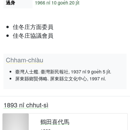
過身
1966 nî
10 goe̍h 20 ji̍t
佳冬庄方面委員
佳冬庄協議會員
Chham-chiàu
臺灣人士艦. 臺灣新民報社, 1937 nî 9 goe̍h 5 ji̍t.
屏東縣鄉賢傳略. 屏東縣立文化中心, 1997 nî.
1893 nî chhut-sì
鶴田喜代馬