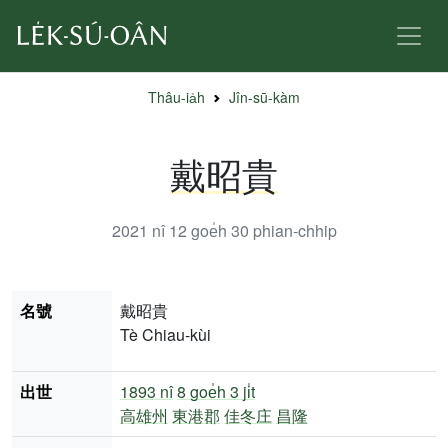
Thâu-ia̍h
Jîn-sū-kàm
戴昭貴
2021 nî 12 goe̍h 30
phian-chhip
名號
戴昭貴
Tè Chiau-kùi
出世
1893 nî
8 goe̍h 3 ji̍t
高雄州
東港郡
佳冬庄
昌隆