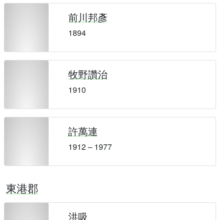
前川邦彥
1894
牧野讚治
1910
許萬連
1912 – 1977
東港郡
洪吸