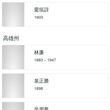
愛垣諄
1903
高雄州
林廉
1883 – 1947
泉正勝
1898
吳周騫