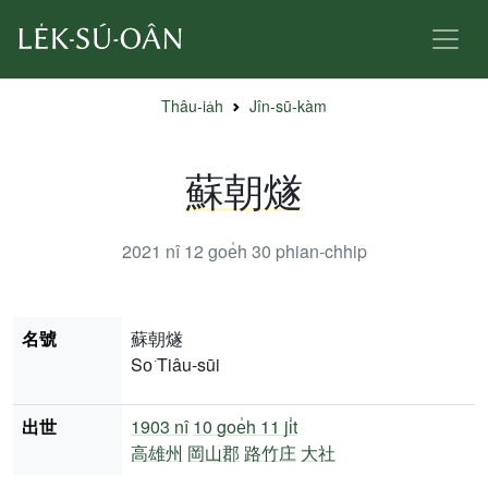
Thâu-ia̍h
Jîn-sū-kàm
蘇朝燧
2021 nî 12 goe̍h 30
phian-chhip
名號
蘇朝燧
So͘ Tiâu-sūi
出世
1903 nî
10 goe̍h 11 ji̍t
高雄州
岡山郡
路竹庄
大社