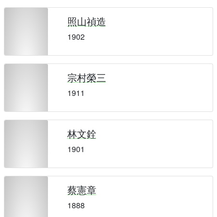
照山禎造
1902
宗村榮三
1911
林文銓
1901
蔡憲章
1888