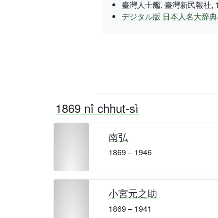
臺灣人士艦. 臺灣新民報社, 1937 nî
デジタル版 日本人名大辞典+P
1869 nî chhut-sì
南弘
1869 – 1946
小宮元之助
1869 – 1941