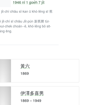
1946 nî
1 goe̍h 7 ji̍t
ê ji̍t-chí chiàu sî-kan ū khó-lêng sī 舊
ê ji̍t-chí sī chiàu Ji̍t-pún 新舊曆 tùi-
kui-chek choán--ê, khó-lêng bô sit-
âng ēng.
黃六
1869
伊澤多喜男
1869 – 1949