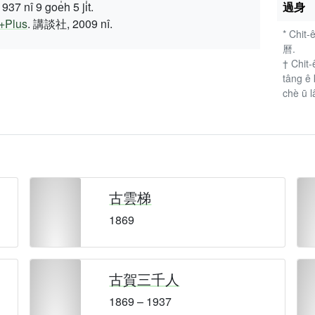
 9 goe̍h 5 ji̍t.
過身
lus
. 講談社, 2009 nî.
* Chit-
曆.
† Chit-
tâng ê 
chè ū l
古雲梯
1869
古賀三千人
1869 – 1937