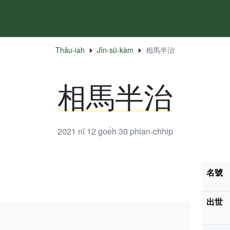
Thâu-ia̍h
Jîn-sū-kàm
相馬半治
相馬半治
2021 nî 12 goe̍h 30
phian-chhip
名號
出世