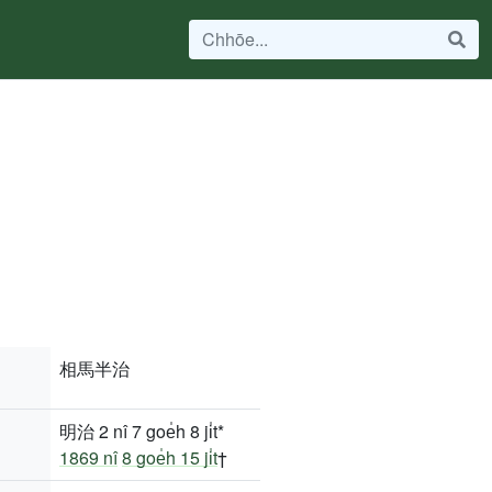
相馬半治
明治 2 nî 7 goe̍h 8 ji̍t*
1869 nî
8 goe̍h 15 ji̍t
†