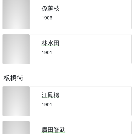
孫萬枝
1906
林水田
1901
板橋街
江鳳欉
1901
廣田智武