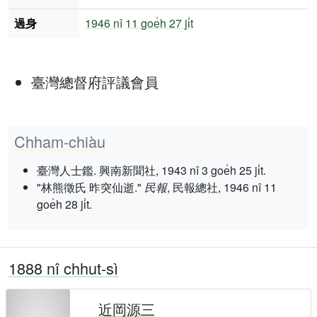
過身
1946 nî
11 goe̍h 27 ji̍t
臺灣總督府評議會員
Chham-chiàu
臺灣人士鑑. 興南新聞社, 1943 nî 3 goe̍h 25 ji̍t.
"林熊徵氏 昨突仙逝."
民報
, 民報總社, 1946 nî 11
goe̍h 28 ji̍t.
1888 nî chhut-sì
近岡源三