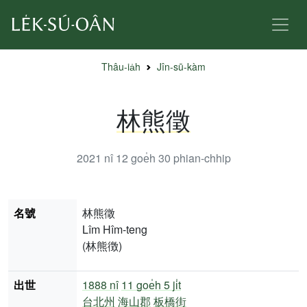
Thâu-ia̍h
Jîn-sū-kàm
林熊徵
2021 nî 12 goe̍h 30
phian-chhip
名號
林熊徵
Lîm Hîm-teng
(林熊徴)
出世
1888 nî
11 goe̍h 5 ji̍t
台北州
海山郡
板橋街