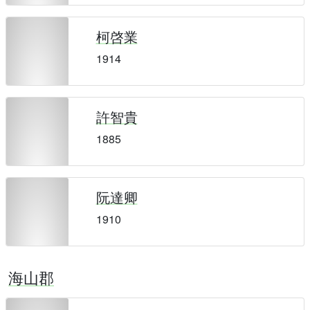
柯啓業
1914
許智貴
1885
阮達卿
1910
海山郡