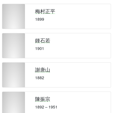
梅村正平
1899
鍾石若
1901
謝唐山
1882
陳振宗
1892 – 1951