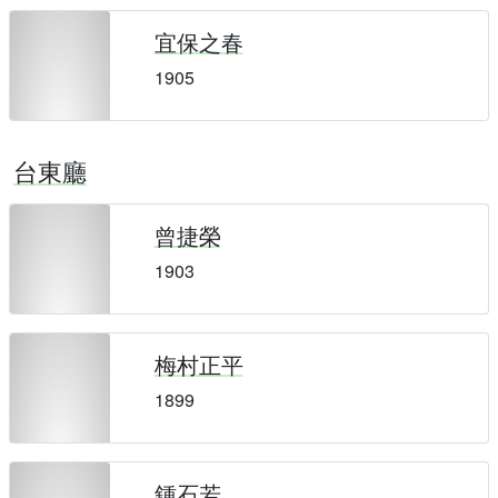
宜保之春
1905
台東廳
曾捷榮
1903
梅村正平
1899
鍾石若