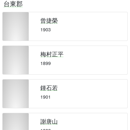
台東郡
曾捷榮
1903
梅村正平
1899
鍾石若
1901
謝唐山