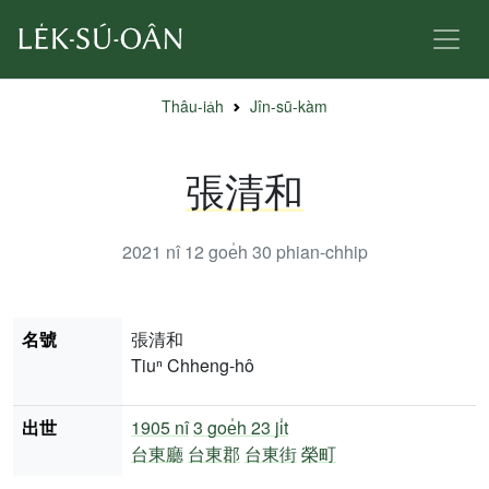
Thâu-ia̍h
Jîn-sū-kàm
張清和
2021 nî 12 goe̍h 30
phian-chhip
名號
張清和
Tiuⁿ Chheng-hô
出世
1905 nî
3 goe̍h 23 ji̍t
台東廳
台東郡
台東街
榮町