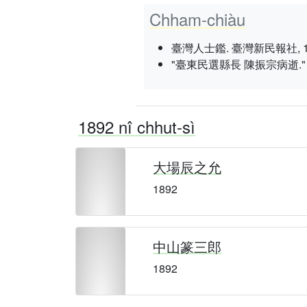
Chham-chiàu
臺灣人士鑑. 臺灣新民報社, 1934 nî
"臺東民選縣長 陳振宗病逝.
1892 nî chhut-sì
大場辰之允
1892
中山篆三郎
1892