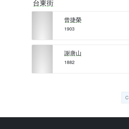
台東街
曾捷榮
1903
謝唐山
1882