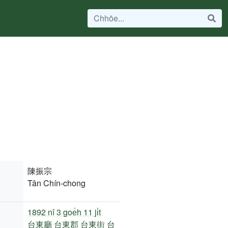
陳振宗
Tân Chín-chong
1892 nî
3 goe̍h 11 ji̍t
台東廳
台東郡
台東街
台