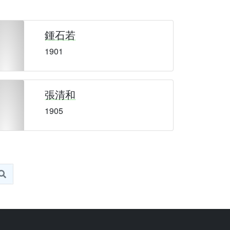
鍾石若
1901
張清和
1905