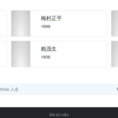
梅村正平
1899
賴茂生
1908
le̍k-sú-oân