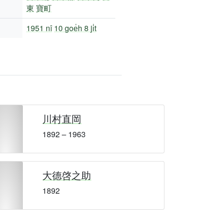
東
寶町
1951 nî
10 goe̍h 8 ji̍t
川村直岡
1892 – 1963
大德啓之助
1892