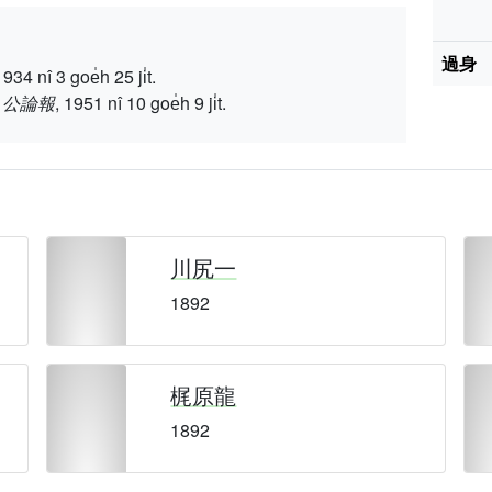
過身
 3 goe̍h 25 ji̍t.
"
公論報
, 1951 nî 10 goe̍h 9 ji̍t.
川尻一
1892
梶原龍
1892