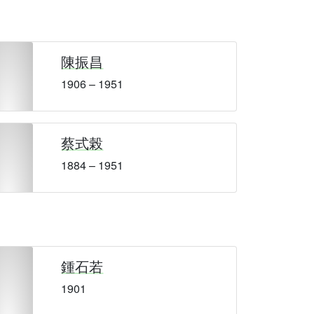
陳振昌
1906 – 1951
蔡式榖
1884 – 1951
鍾石若
1901