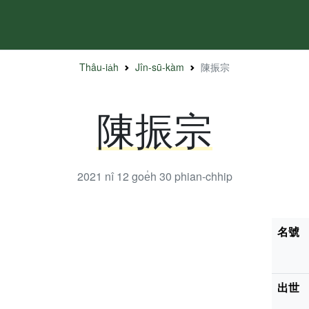
Thâu-ia̍h
Jîn-sū-kàm
陳振宗
陳振宗
2021 nî 12 goe̍h 30
phian-chhip
名號
出世