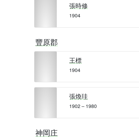
張時修
1904
豐原郡
王標
1904
張煥珪
1902 – 1980
神岡庄