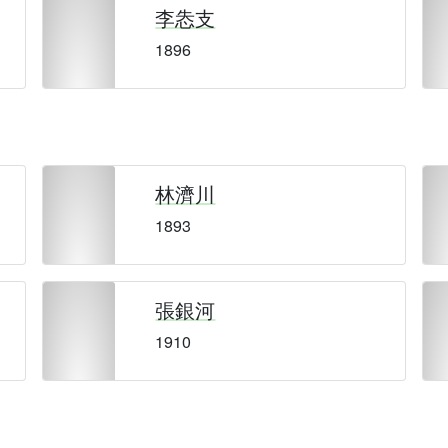
李怣支
1896
林濟川
1893
張銀河
1910