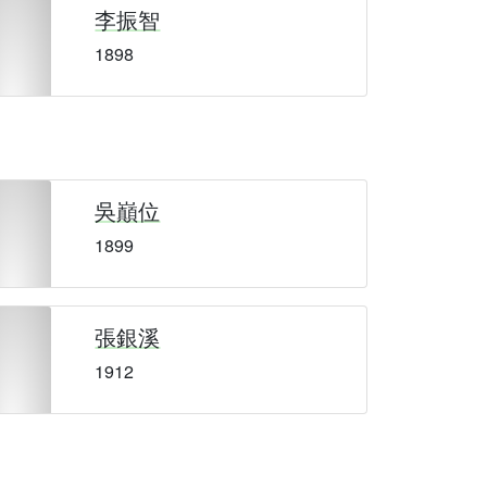
李振智
1898
吳巔位
1899
張銀溪
1912