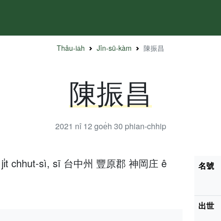
Thâu-ia̍h
Jîn-sū-kàm
陳振昌
陳振昌
2021 nî 12 goe̍h 30
phian-chhip
h 7 ji̍t chhut-sì, sī 台中州 豐原郡 神岡庄 ê
名號
出世