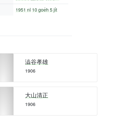
1951 nî
10 goe̍h 5 ji̍t
澁谷孝雄
1906
大山清正
1906