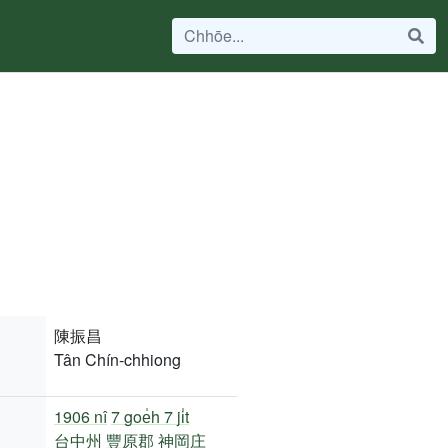
陳振昌
Tân Chín-chhiong
1906 nî
7 goe̍h 7 ji̍t
台中州
豐原郡
神岡庄