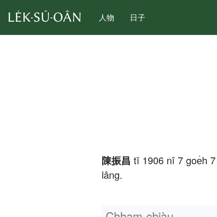
人物
日子
陳振昌
tī 1906 nî 7 goe̍
lâng.
Chham-chiàu