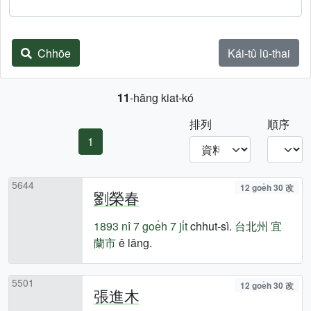
Chhōe
Kái-tû lū-thai
11
-hāng kiat-kó
排列
順序
1
5644
12 goe̍h 30 改
劉榮春
1893 nî
7 goe̍h 7 ji̍t
chhut-sì.
台北州
宜
蘭市
ê lâng.
5501
12 goe̍h 30 改
張進木