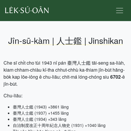
Jîn-sū-kàm | 人士鑑 | Jinshikan
Che sī chi̍t cho͘ tùi 1943 nî pán 臺灣人士鑑 tāi-seng sa-lia̍h,
kiam chham-chiàu kî-tha chhut-chhù ka-thiam jîn-bu̍t hāng-
bo̍k kap lōe-iông ê chu-liāu; chit-má lóng-chóng siu
6702
-ê
jîn-bu̍t.
Chu-liāu:
臺灣人士鑑 (1943) +3861 lâng
臺灣人士鑑 (1937) +1455 lâng
臺灣人士鑑 (1934) +343 lâng
自治制度改正十周年紀念人物史 (1931) +1040 lâng