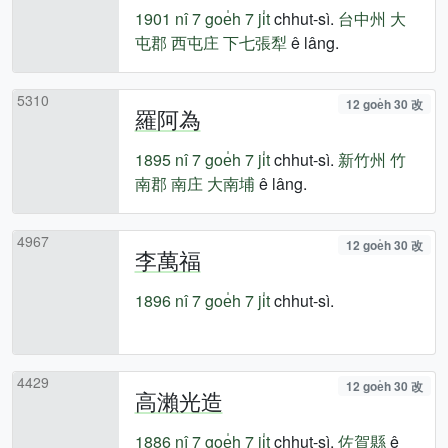
1901 nî
7 goe̍h 7 ji̍t
chhut-sì.
台中州
大
屯郡
西屯庄
下七張犁
ê lâng.
5310
12 goe̍h 30 改
羅阿為
1895 nî
7 goe̍h 7 ji̍t
chhut-sì.
新竹州
竹
南郡
南庄
大南埔
ê lâng.
4967
12 goe̍h 30 改
李萬福
1896 nî
7 goe̍h 7 ji̍t
chhut-sì.
4429
12 goe̍h 30 改
高瀨光造
1886 nî
7 goe̍h 7 ji̍t
chhut-sì.
佐賀縣
ê