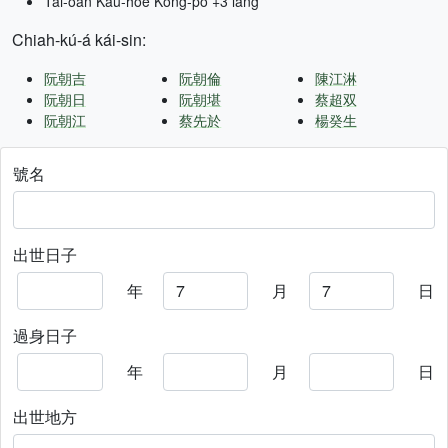
Tâi-oân Kàu-hōe Kong-pò +3 lâng
Chiah-kú-á kái-sin:
阮朝吉
阮朝倫
陳江淋
阮朝日
阮朝堪
蔡超双
阮朝江
蔡先於
楊癸生
號名
出世日子
年
月
日
過身日子
年
月
日
出世地方