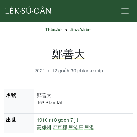
Thâu-ia̍h
Jîn-sū-kàm
鄭善大
2021 nî 12 goe̍h 30
phian-chhip
名號
鄭善大
Tēⁿ Siàn-tāi
出世
1910 nî
3 goe̍h 7 ji̍t
高雄州
屏東郡
里港庄
里港