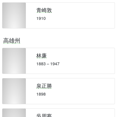
青崎敦
1910
高雄州
林廉
1883 – 1947
泉正勝
1898
吳周騫