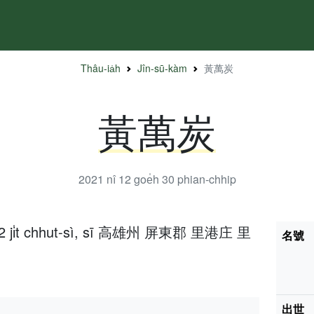
Thâu-ia̍h
Jîn-sū-kàm
黃萬炭
黃萬炭
2021 nî 12 goe̍h 30
phian-chhip
h 12 ji̍t chhut-sì, sī 高雄州 屏東郡 里港庄 里
名號
出世