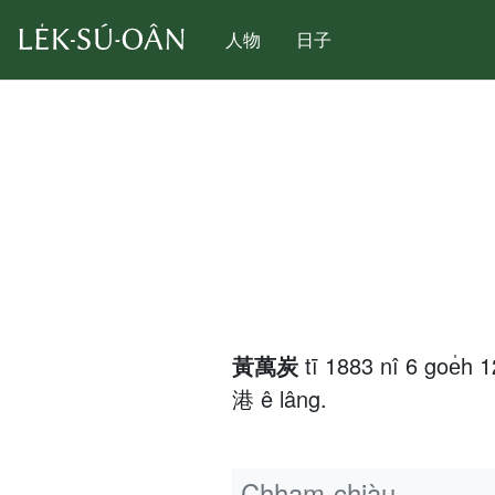
人物
日子
黃萬炭
tī 1883 nî 6 goe̍
港 ê lâng.
Chham-chiàu