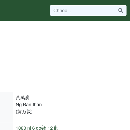
黃萬炭
N̂g Bān-thàn
(黄万炭)
1883 nî
6 goe̍h 12 ji̍t