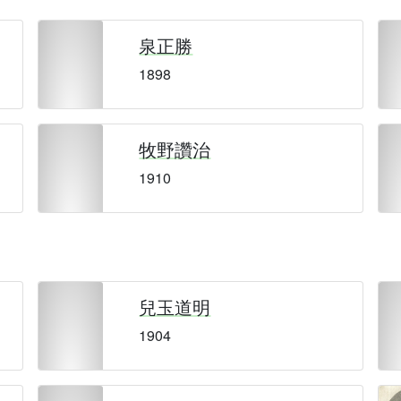
泉正勝
1898
牧野讚治
1910
兒玉道明
1904