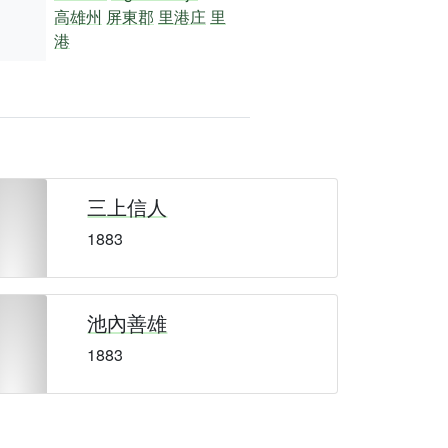
高雄州
屏東郡
里港庄
里
港
三上信人
1883
池內善雄
1883