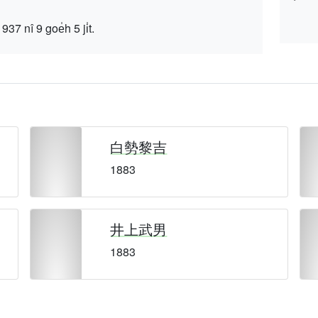
 9 goe̍h 5 ji̍t.
白勢黎吉
1883
井上武男
1883