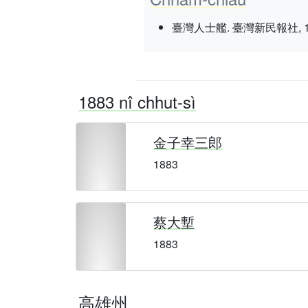
臺灣人士艦. 臺灣新民報社, 1937 nî
1883 nî chhut-sì
金子幸三郎
1883
蔡大塹
1883
高雄州