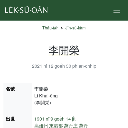
Thâu-ia̍h
Jîn-sū-kàm
李開榮
2021 nî 12 goe̍h 30
phian-chhip
名號
李開榮
Lí Khai-êng
(李開栄)
出世
1901 nî
9 goe̍h 14 ji̍t
高雄州
東港郡
萬丹庄
萬丹