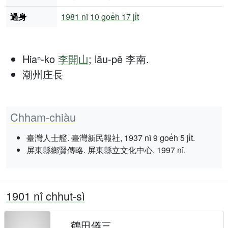
過身
1981 nî
10 goe̍h 17 ji̍t
Hiaⁿ-ko
李開山
; lāu-pē 李南.
潮州庄長
Chham-chiàu
臺灣人士艦. 臺灣新民報社, 1937 nî 9 goe̍h 5 ji̍t.
屏東縣鄉賢傳略. 屏東縣立文化中心, 1997 nî.
1901 nî chhut-sì
鶴田儀三