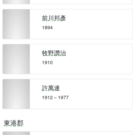
前川邦彥
1894
牧野讚治
1910
許萬連
1912 – 1977
東港郡