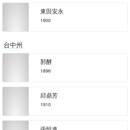
東田安永
1900
台中州
郭酵
1896
邱鼎芳
1910
張恒進