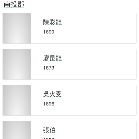
南投郡
陳彩龍
1890
廖昆龍
1873
吳火受
1896
張伯