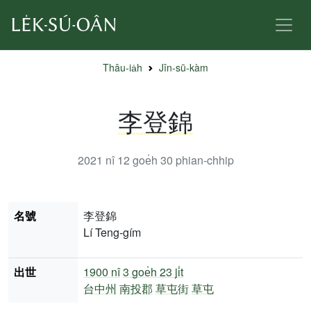
Thâu-ia̍h
Jîn-sū-kàm
李登錦
2021 nî 12 goe̍h 30
phian-chhip
名號
李登錦
Lí Teng-gím
出世
1900 nî
3 goe̍h 23 ji̍t
台中州
南投郡
草屯街
草屯