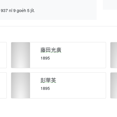
 9 goe̍h 5 ji̍t.
藤田光廣
1895
彭華英
1895