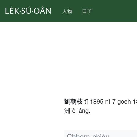
人物
日子
劉朝枝
tī 1895 nî 7 goe̍
洲 ê lâng.
Chham-chiàu