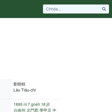
劉朝枝
Lâu Tiâu-chi
1895 nî
7 goe̍h 18 ji̍t
台南州
北門郡
學甲庄
中