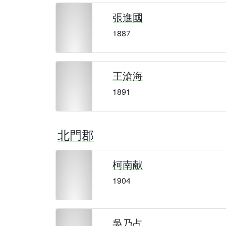
張進國
1887
王滄海
1891
北門郡
柯南献
1904
吳乃占