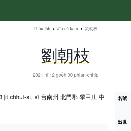
Thâu-ia̍h
Jîn-sū-kàm
劉朝枝
劉朝枝
2021 nî 12 goe̍h 30
phian-chhip
h 18 ji̍t chhut-sì, sī 台南州 北門郡 學甲庄 中
名號
出世