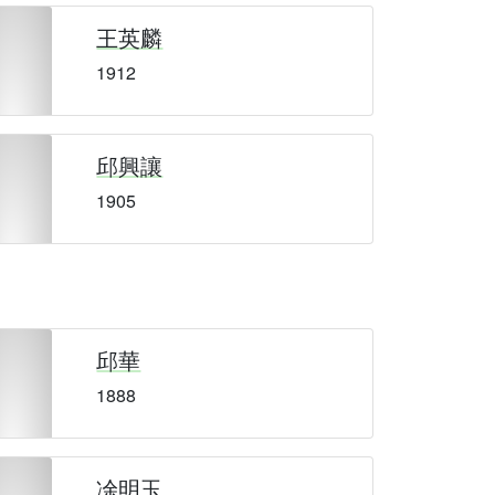
王英麟
1912
邱興讓
1905
邱華
1888
凃明玉