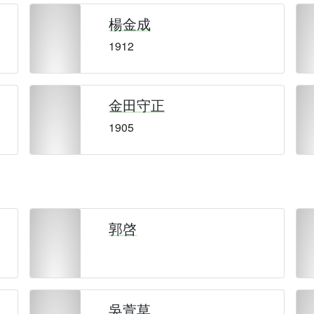
楊金成
1912
金田守正
1905
郭啓
吳萱草