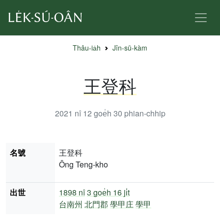
Thâu-ia̍h
Jîn-sū-kàm
王登科
2021 nî 12 goe̍h 30
phian-chhip
名號
王登科
Ông Teng-kho
出世
1898 nî
3 goe̍h 16 ji̍t
台南州
北門郡
學甲庄
學甲