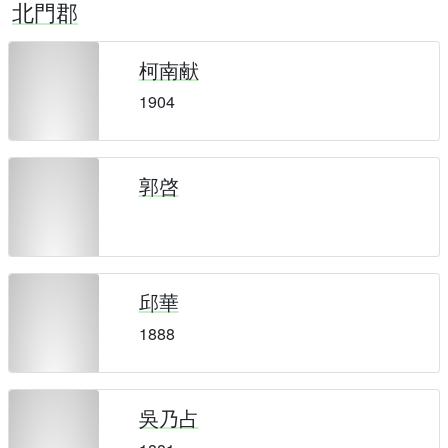
北門郡
柯南献
1904
郭啓
邱華
1888
吳乃占