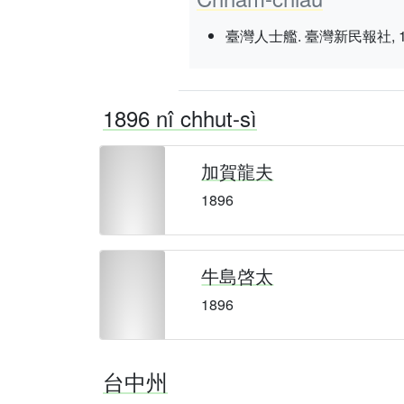
臺灣人士艦. 臺灣新民報社, 1937 nî
1896 nî chhut-sì
加賀龍夫
1896
牛島啓太
1896
台中州