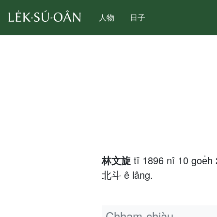
人物
日子
林文旋
tī 1896 nî 10 goe
北斗 ê lâng.
Chham-chiàu