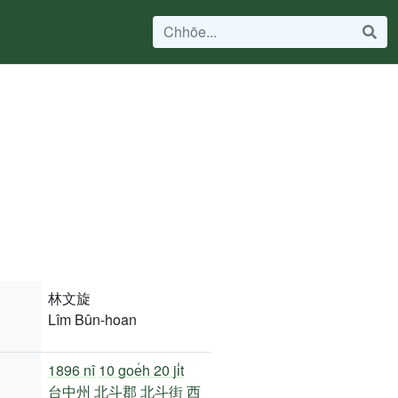
林文旋
Lîm Bûn-hoan
1896 nî
10 goe̍h 20 ji̍t
台中州
北斗郡
北斗街
西