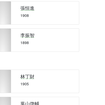
張恒進
1908
李振智
1898
林丁財
1905
葉山啓輔