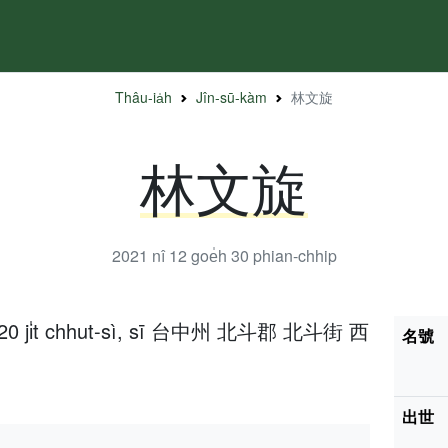
Thâu-ia̍h
Jîn-sū-kàm
林文旋
林文旋
2021 nî 12 goe̍h 30
phian-chhip
̍h 20 ji̍t chhut-sì, sī 台中州 北斗郡 北斗街 西
名號
出世