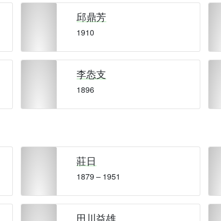
邱鼎芳
1910
李怣支
1896
莊日
1879 – 1951
田川益雄