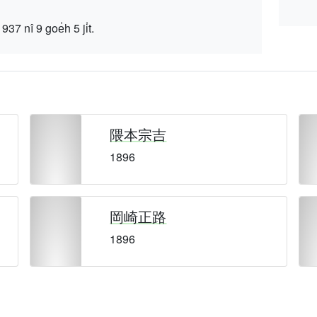
 9 goe̍h 5 ji̍t.
隈本宗吉
1896
岡崎正路
1896