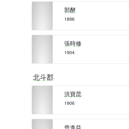
郭酵
1896
張時修
1904
北斗郡
洪寶昆
1906
曾進益