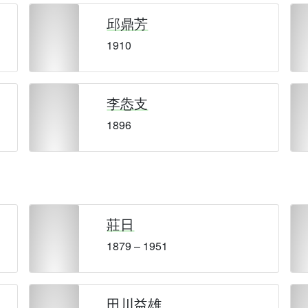
邱鼎芳
1910
李怣支
1896
莊日
1879 – 1951
田川益雄