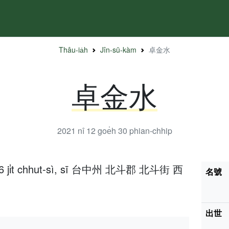
Thâu-ia̍h
Jîn-sū-kàm
卓金水
卓金水
2021 nî 12 goe̍h 30
phian-chhip
h 16 ji̍t chhut-sì, sī 台中州 北斗郡 北斗街 西
名號
出世