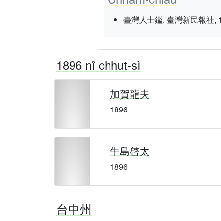
臺灣人士鑑. 臺灣新民報社, 1934 nî
1896 nî chhut-sì
加賀龍夫
1896
牛島啓太
1896
台中州