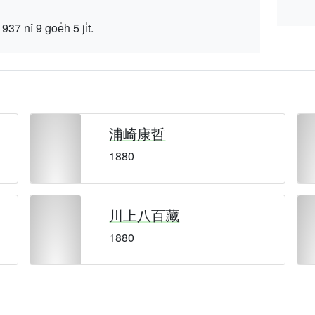
 9 goe̍h 5 ji̍t.
浦崎康哲
1880
川上八百藏
1880