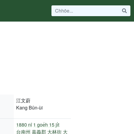
江文蔚
Kang Bûn-ùi
1880 nî
1 goe̍h 15 ji̍t
台南州
嘉義郡
大林街
大