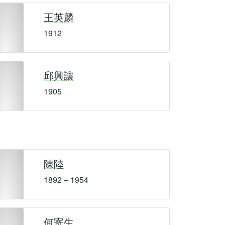
王英麟
1912
邱興讓
1905
陳陸
1892 – 1954
何寄生