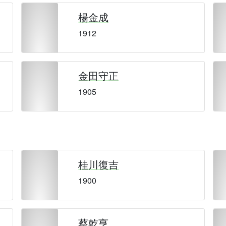
楊金成
1912
金田守正
1905
桂川復吉
1900
蔡乾亨