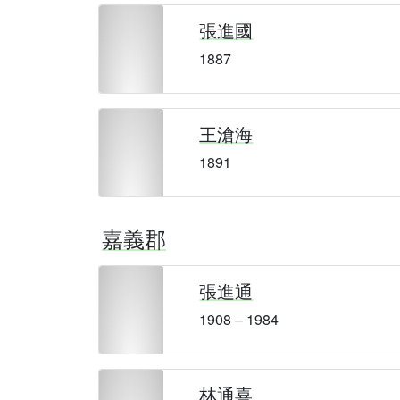
張進國
1887
王滄海
1891
嘉義郡
張進通
1908 – 1984
林通喜