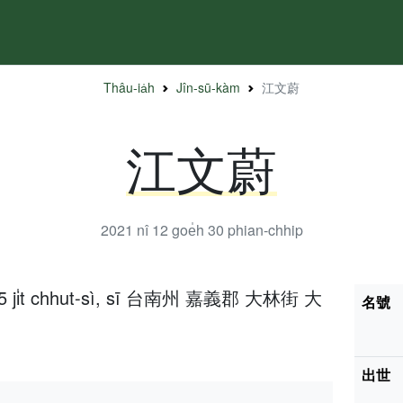
Thâu-ia̍h
Jîn-sū-kàm
江文蔚
江文蔚
2021 nî 12 goe̍h 30
phian-chhip
h 15 ji̍t chhut-sì, sī 台南州 嘉義郡 大林街 大
名號
出世