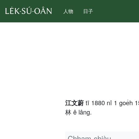
人物
日子
江文蔚
tī 1880 nî 1 goe̍
林 ê lâng.
Chham-chiàu