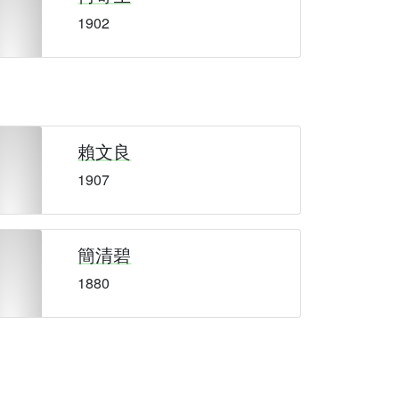
1902
賴文良
1907
簡清碧
1880