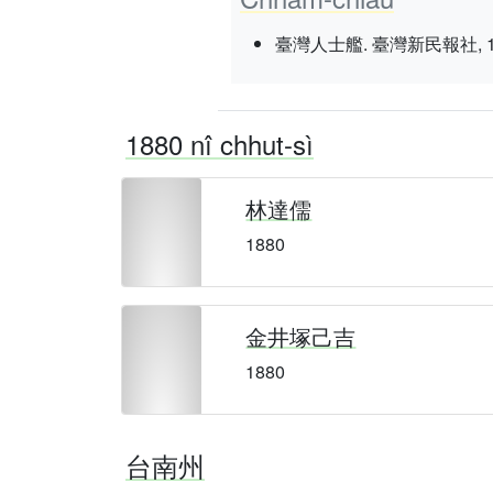
臺灣人士艦. 臺灣新民報社, 1937 nî
1880 nî chhut-sì
林達儒
1880
金井塚己吉
1880
台南州