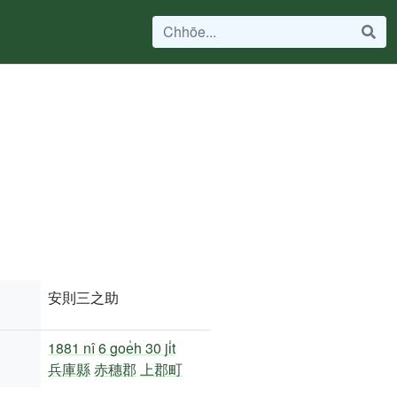
安則三之助
1881 nî
6 goe̍h 30 ji̍t
兵庫縣
赤穗郡
上郡町