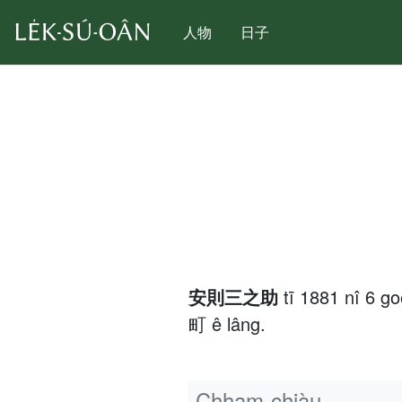
人物
日子
安則三之助
tī 1881 nî 6 g
町 ê lâng.
Chham-chiàu