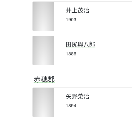
井上茂治
1903
田尻與八郎
1886
赤穗郡
矢野榮治
1894