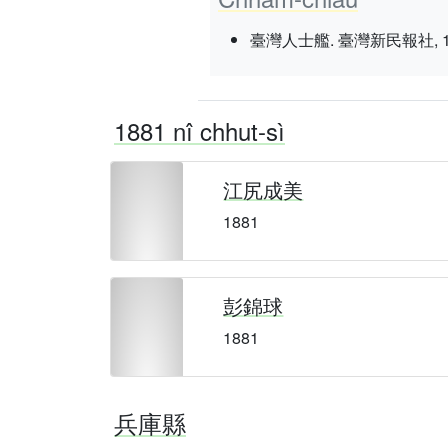
臺灣人士艦. 臺灣新民報社, 1937 nî
1881 nî chhut-sì
江尻成美
1881
彭錦球
1881
兵庫縣