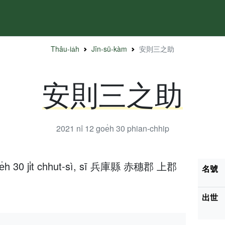
Thâu-ia̍h
Jîn-sū-kàm
安則三之助
安則三之助
2021 nî 12 goe̍h 30
phian-chhip
oe̍h 30 ji̍t chhut-sì, sī 兵庫縣 赤穗郡 上郡
名號
出世