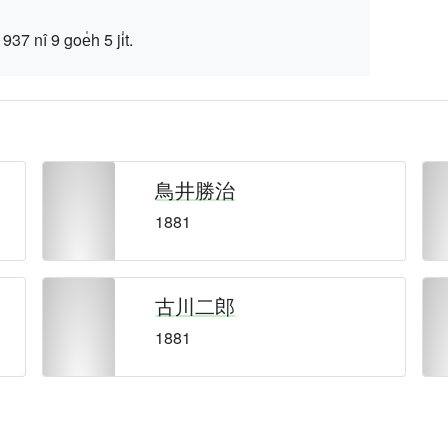
 9 goe̍h 5 ji̍t.
鳥井勝治
1881
古川二郎
1881