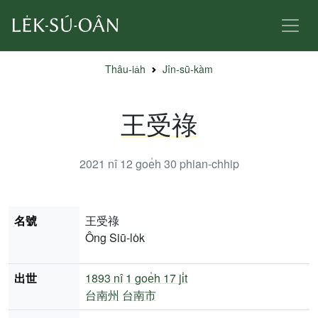
Thâu-ia̍h
Jîn-sū-kàm
王受祿
2021 nî 12 goe̍h 30
phian-chhip
名號
王受祿
Ông Siū-lo̍k
出世
1893 nî
1 goe̍h 17 ji̍t
台南州
台南市