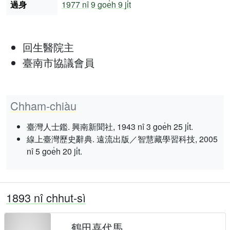
過身
1977 nî
9 goe̍h 9 ji̍t
回生醫院主
臺南市協議會員
Chham-chiàu
臺灣人士鑑. 興南新聞社, 1943 nî 3 goe̍h 25 ji̍t.
線上臺灣歷史辭典. 遠流出版／智慧藏學習科技, 2005
nî 5 goe̍h 20 ji̍t.
1893 nî chhut-sì
鶴田喜代馬