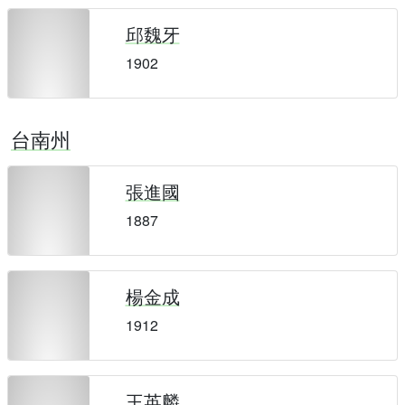
邱魏牙
1902
台南州
張進國
1887
楊金成
1912
王英麟