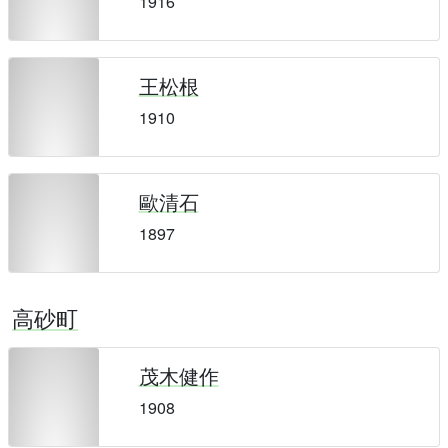
1916
王松根
1910
歐清石
1897
高砂町
茂木健作
1908