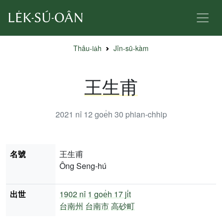
Thâu-ia̍h
Jîn-sū-kàm
王生甫
2021 nî 12 goe̍h 30
phian-chhip
名號
王生甫
Ông Seng-hú
出世
1902 nî
1 goe̍h 17 ji̍t
台南州
台南市
高砂町