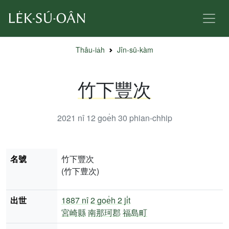
Thâu-ia̍h
Jîn-sū-kàm
竹下豐次
2021 nî 12 goe̍h 30
phian-chhip
名號
竹下豐次
(竹下豊次)
出世
1887 nî
2 goe̍h 2 ji̍t
宮崎縣
南那珂郡
福島町