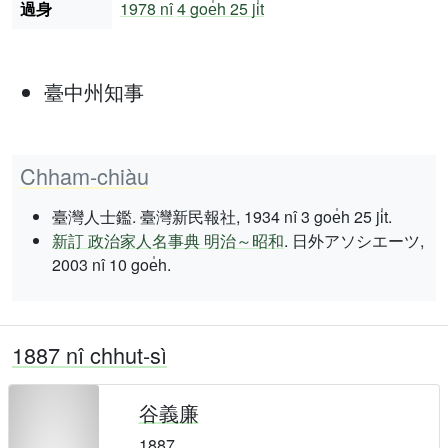
過身
1978 nî
4 goe̍h 25 ji̍t
臺中州知事
Chham-chiàu
臺灣人士鑑. 臺灣新民報社, 1934 nî 3 goe̍h 25 ji̍t.
新訂 政治家人名事典 明治～昭和
. 日外アソシエーツ,
2003 nî 10 goe̍h.
1887 nî chhut-sì
谷義廉
1887