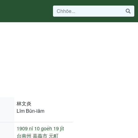
林文炎
Lîm Bûn-iâm
1909 nî
10 goe̍h 19 ji̍t
台南州
嘉義市
元町