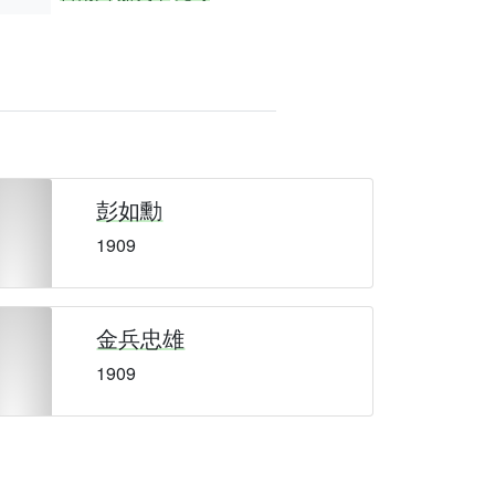
彭如勳
1909
金兵忠雄
1909