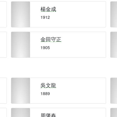
楊金成
1912
金田守正
1905
吳文龍
1889
周肇春