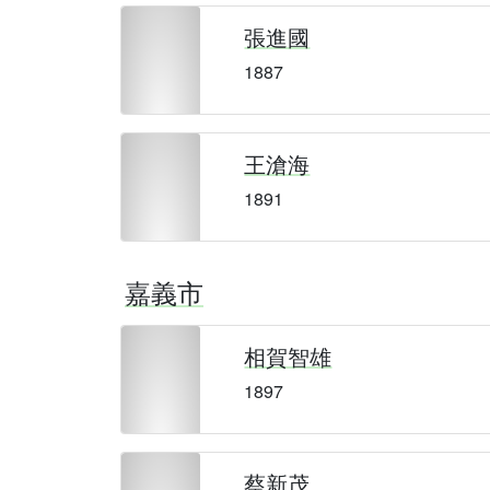
張進國
1887
王滄海
1891
嘉義市
相賀智雄
1897
蔡新茂