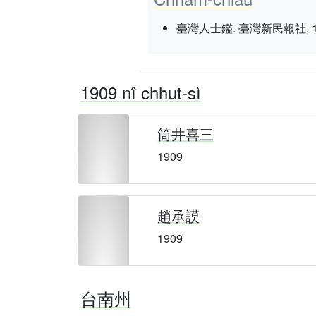
臺灣人士鑑. 臺灣新民報社, 1934 nî
1909 nî chhut-sì
筒井喜三
1909
趙承謨
1909
台南州