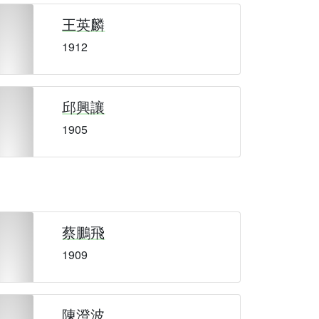
王英麟
1912
邱興讓
1905
蔡鵬飛
1909
陳澄波