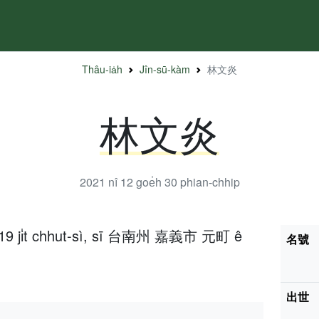
Thâu-ia̍h
Jîn-sū-kàm
林文炎
林文炎
2021 nî 12 goe̍h 30
phian-chhip
h 19 ji̍t chhut-sì, sī 台南州 嘉義市 元町 ê
名號
出世