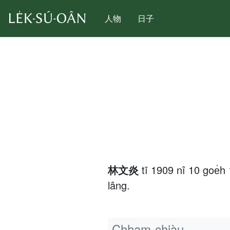
人物
日子
林文炎
tī 1909 nî 10 goe̍
lâng.
Chham-chiàu