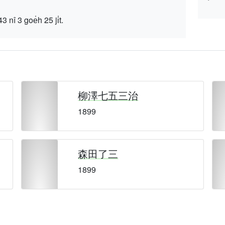
 goe̍h 25 ji̍t.
柳澤七五三治
1899
森田了三
1899