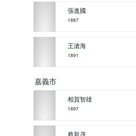
張進國
1887
王滄海
1891
嘉義市
相賀智雄
1897
蔡新茂