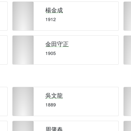
楊金成
1912
金田守正
1905
吳文龍
1889
周肇春