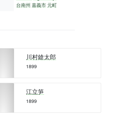
台南州
嘉義市
元町
川村鎗太郎
1899
江立笋
1899