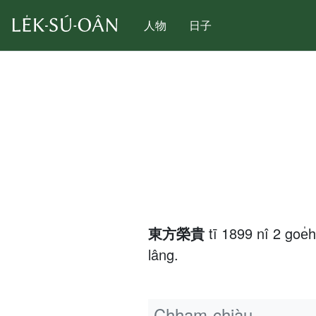
人物
日子
東方榮貴
tī 1899 nî 2 goe
lâng.
Chham-chiàu