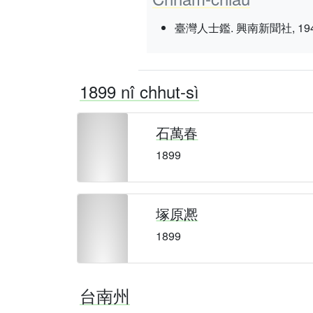
臺灣人士鑑. 興南新聞社, 1943 nî 3
1899 nî chhut-sì
石萬春
1899
塚原凞
1899
台南州