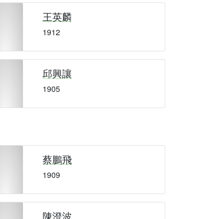
王英麟
1912
邱興讓
1905
蔡鵬飛
1909
陳澄波