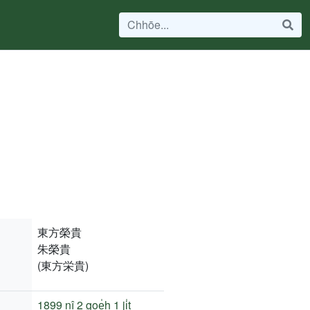
東方榮貴
朱榮貴
(東方栄貴)
1899 nî
2 goe̍h 1 ji̍t