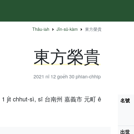
Thâu-ia̍h
Jîn-sū-kàm
東方榮貴
東方榮貴
2021 nî 12 goe̍h 30
phian-chhip
̍h 1 ji̍t chhut-sì, sī 台南州 嘉義市 元町 ê
名號
出世