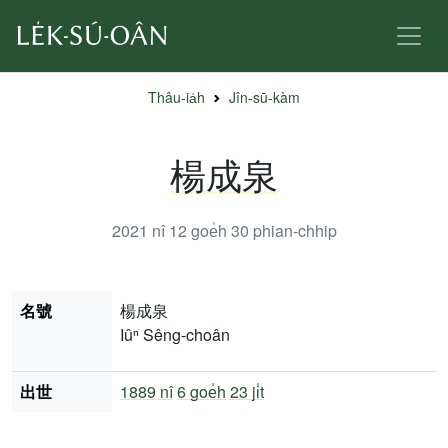
Thâu-ia̍h
Jîn-sū-kàm
楊成泉
2021 nî 12 goe̍h 30
phian-chhip
名號
楊成泉
Iûⁿ Sêng-choân
出世
1889 nî
6 goe̍h 23 ji̍t