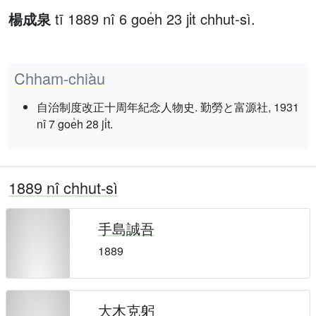
楊成泉
tī 1889 nî 6 goe̍h 23 ji̍t chhut-sì.
Chham-chiàu
自治制度改正十周年紀念人物史. 勤勞と富源社, 1931
nî 7 goe̍h 28 ji̍t.
1889 nî chhut-sì
手島誠吾
1889
大木克躬