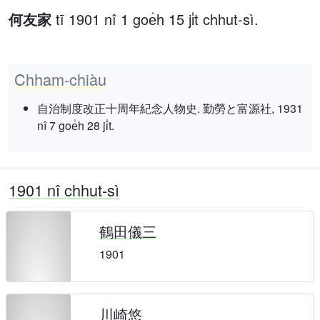
何友家
tī 1901 nî 1 goe̍h 15 ji̍t chhut-sì.
Chham-chiàu
自治制度改正十周年紀念人物史. 勤勞と富源社, 1931
nî 7 goe̍h 28 ji̍t.
1901 nî chhut-sì
鶴田儀三
1901
川崎悠