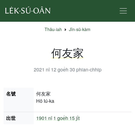
Thâu-ia̍h
Jîn-sū-kàm
何友家
2021 nî 12 goe̍h 30
phian-chhip
名號
何友家
Hô Iú-ka
出世
1901 nî
1 goe̍h 15 ji̍t