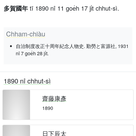
多賀國年
tī 1890 nî 11 goe̍h 17 ji̍t chhut-sì.
Chham-chiàu
自治制度改正十周年紀念人物史. 勤勞と富源社, 1931
nî 7 goe̍h 28 ji̍t.
1890 nî chhut-sì
齋藤康彥
1890
日下辰太