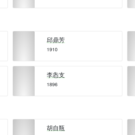
邱鼎芳
1910
李怣支
1896
胡自瓶