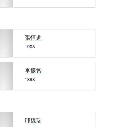
張恒進
1908
李振智
1898
邱魏瑞