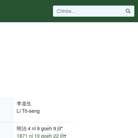
李道生
Lí Tō-seng
明治 4 nî 9 goe̍h 9 ji̍t*
1871 nî
10 goe̍h 22 ji̍t
†