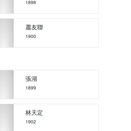
1898
蕭友聯
1900
張湖
1899
林天定
1902