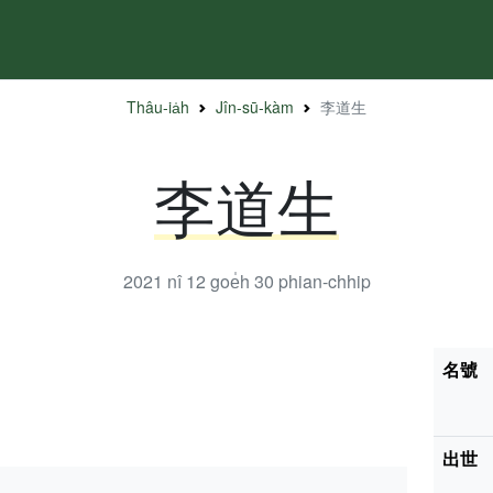
Thâu-ia̍h
Jîn-sū-kàm
李道生
李道生
2021 nî 12 goe̍h 30
phian-chhip
名號
出世