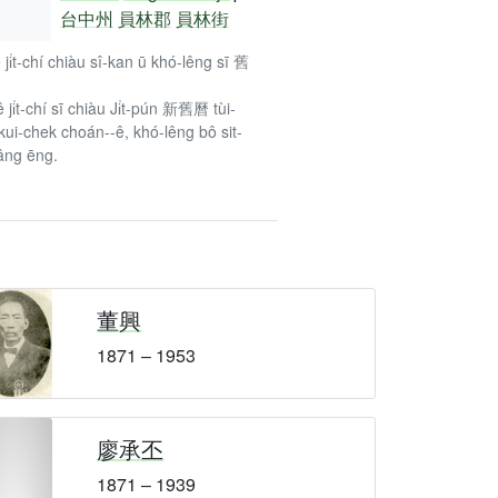
台中州
員林郡
員林街
ê ji̍t-chí chiàu sî-kan ū khó-lêng sī 舊
ê ji̍t-chí sī chiàu Ji̍t-pún 新舊曆 tùi-
kui-chek choán--ê, khó-lêng bô sit-
âng ēng.
董興
1871 – 1953
廖承丕
1871 – 1939