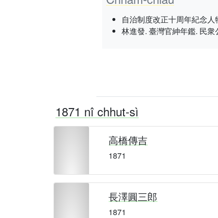
自治制度改正十周年紀念人物史. 勤勞と
林進發. 臺灣官紳年鑑. 民衆公論社, 19
1871 nî chhut-sì
高橋傳吉
1871
長澤圓三郎
1871