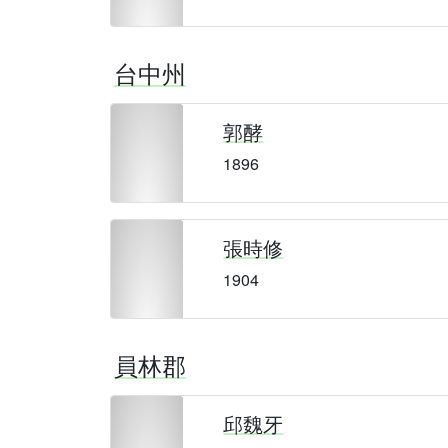
台中州
郭酵
1896
張時修
1904
員林郡
邱魏牙