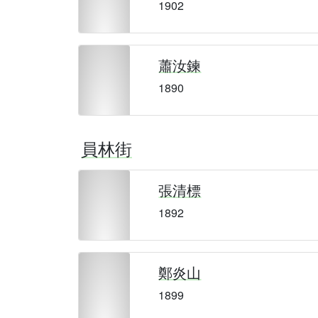
1902
蕭汝鍊
1890
員林街
張清標
1892
鄭炎山
1899