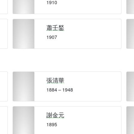
1910
蕭壬鍫
1907
張清華
1884 – 1948
謝金元
1895