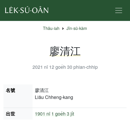
Thâu-ia̍h
Jîn-sū-kàm
廖清江
2021 nî 12 goe̍h 30
phian-chhip
名號
廖清江
Liāu Chheng-kang
出世
1901 nî
1 goe̍h 3 ji̍t