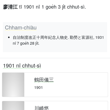
廖清江
tī 1901 nî 1 goe̍h 3 ji̍t chhut-sì.
Chham-chiàu
自治制度改正十周年紀念人物史. 勤勞と富源社, 1931
nî 7 goe̍h 28 ji̍t.
1901 nî chhut-sì
鶴田儀三
1901
川崎悠