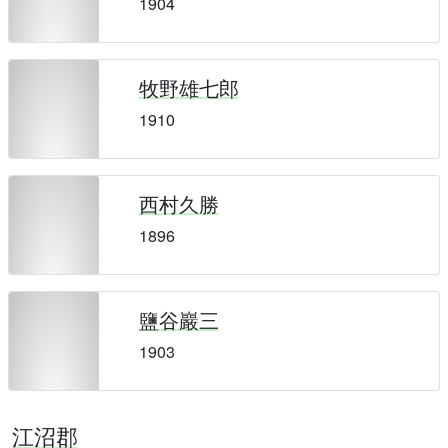
1904
牧野雄七郎
1910
西村久勝
1896
鹽谷巖三
1903
江沼郡