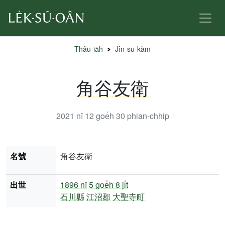
Thâu-ia̍h
Jîn-sū-kàm
角谷友衛
2021 nî 12 goe̍h 30
phian-chhip
名號
角谷友衛
出世
1896 nî
5 goe̍h 8 ji̍t
石川縣
江沼郡
大聖寺町