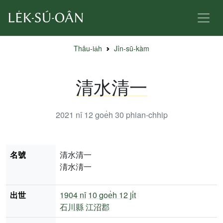
Thâu-ia̍h
Jîn-sū-kàm
清水清一
2021 nî 12 goe̍h 30
phian-chhip
名號
清水清一
淸水淸一
出世
1904 nî
10 goe̍h 12 ji̍t
石川縣
江沼郡