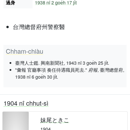
過身
1938 nî
2 goe̍h 17 ji̍t
台灣總督府州警察醫
Chham-chiàu
臺灣人士鑑. 興南新聞社, 1943 nî 3 goe̍h 25 ji̍t.
"彙報 官廳事項 奏任待遇職員死去."
府報
, 臺灣總督府,
1938 nî 6 goe̍h 30 ji̍t.
1904 nî chhut-sì
妹尾ときこ
1904