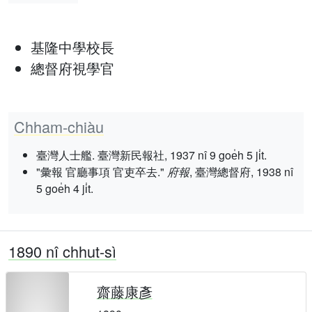
基隆中學校長
總督府視學官
Chham-chiàu
臺灣人士艦. 臺灣新民報社, 1937 nî 9 goe̍h 5 ji̍t.
"彙報 官廳事項 官吏卒去."
府報
, 臺灣總督府, 1938 nî
5 goe̍h 4 ji̍t.
1890 nî chhut-sì
齋藤康彥