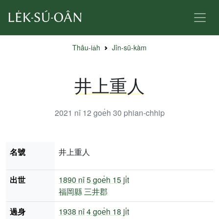
Thâu-ia̍h
Jîn-sū-kàm
井上重人
2021 nî 12 goe̍h 30
phian-chhip
名號
井上重人
出世
1890 nî
5 goe̍h 15 ji̍t
福岡縣
三井郡
過身
1938 nî
4 goe̍h 18 ji̍t