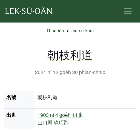
Thâu-ia̍h
Jîn-sū-kàm
朝枝利道
2021 nî 12 goe̍h 30
phian-chhip
名號
朝枝利道
出世
1903 nî
4 goe̍h 14 ji̍t
山口縣
玖珂郡