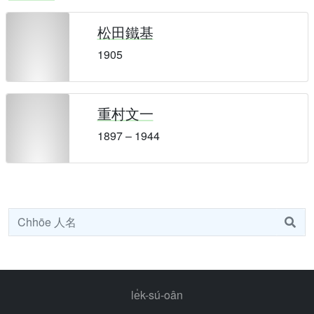
松田鐵基
1905
重村文一
1897 – 1944
le̍k-sú-oân