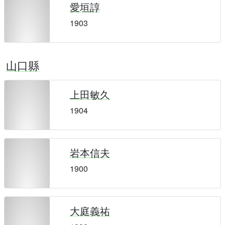
愛垣諄
1903
山口縣
上田敏久
1904
岩本信夫
1900
大庭義祐