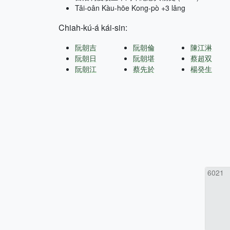
Tâi-oân Kàu-hōe Kong-pò +3 lâng
Chiah-kú-á kái-sin:
阮朝吉
阮朝倫
陳江淋
阮朝日
阮朝堪
蔡超双
阮朝江
蔡先於
楊癸生
6021