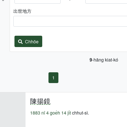
出世地方
Chhōe
9
-hāng kiat-kó
1
陳揚鏡
1883 nî
4 goe̍h 14 ji̍t
chhut-sì.