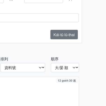
Kái-tû lū-thai
排列
順序
12 goe̍h 30 改