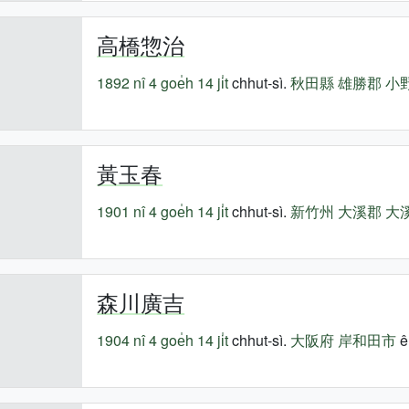
高橋惣治
1892 nî
4 goe̍h 14 ji̍t
chhut-sì.
秋田縣
雄勝郡
小
黃玉春
1901 nî
4 goe̍h 14 ji̍t
chhut-sì.
新竹州
大溪郡
大
森川廣吉
1904 nî
4 goe̍h 14 ji̍t
chhut-sì.
大阪府
岸和田市
ê