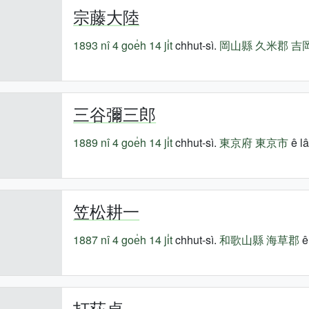
宗藤大陸
1893 nî
4 goe̍h 14 ji̍t
chhut-sì.
岡山縣
久米郡
吉
三谷彌三郎
1889 nî
4 goe̍h 14 ji̍t
chhut-sì.
東京府
東京市
ê lâ
笠松耕一
1887 nî
4 goe̍h 14 ji̍t
chhut-sì.
和歌山縣
海草郡
ê
打荻貞