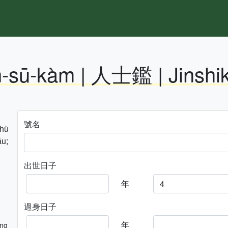
n-sū-kàm | 人士鑑 | Jinshi
號名
hhù
āu;
出世日子
年
過身日子
年
ng