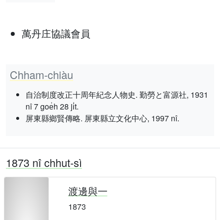
萬丹庄協議會員
Chham-chiàu
自治制度改正十周年紀念人物史. 勤勞と富源社, 1931
nî 7 goe̍h 28 ji̍t.
屏東縣鄉賢傳略. 屏東縣立文化中心, 1997 nî.
1873 nî chhut-sì
渡邊與一
1873