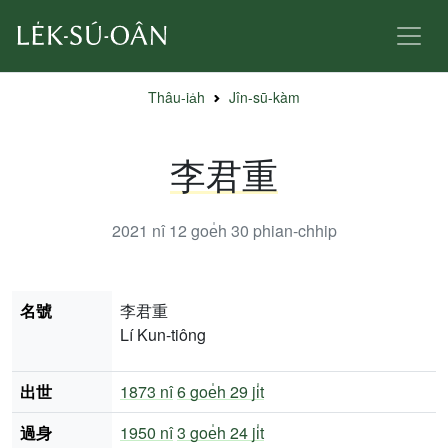
Thâu-ia̍h
Jîn-sū-kàm
李君重
2021 nî 12 goe̍h 30
phian-chhip
名號
李君重
Lí Kun-tiông
出世
1873 nî
6 goe̍h 29 ji̍t
過身
1950 nî
3 goe̍h 24 ji̍t