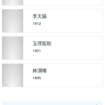
李天賜
1912
玉理龍助
1901
林濶嘴
1895