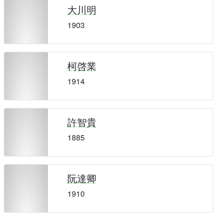
大川明
1903
柯啓業
1914
許智貴
1885
阮達卿
1910