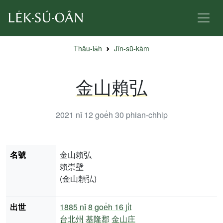
Thâu-ia̍h
Jîn-sū-kàm
金山賴弘
2021 nî 12 goe̍h 30
phian-chhip
名號
金山賴弘
賴崇壁
(金山頼弘)
出世
1885 nî
8 goe̍h 16 ji̍t
台北州
基隆郡
金山庄