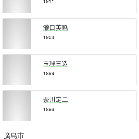
1911
瀧口英曉
1903
玉理三造
1899
奈川定二
1896
廣島市