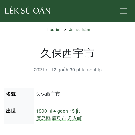
Thâu-ia̍h
Jîn-sū-kàm
久保西宇市
2021 nî 12 goe̍h 30
phian-chhip
名號
久保西宇市
出世
1890 nî
4 goe̍h 15 ji̍t
廣島縣
廣島市
舟入町