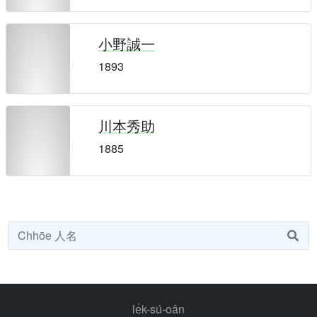
小野誠一
1893
川本秀助
1885
le̍k-sú-oân