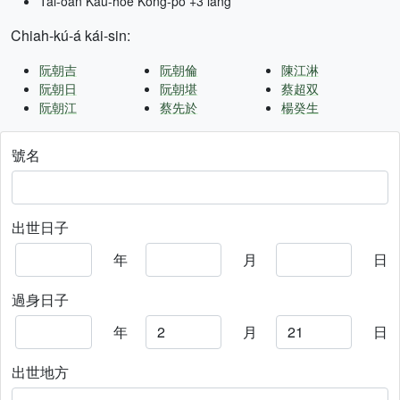
Tâi-oân Kàu-hōe Kong-pò +3 lâng
Chiah-kú-á kái-sin:
阮朝吉
阮朝倫
陳江淋
阮朝日
阮朝堪
蔡超双
阮朝江
蔡先於
楊癸生
號名
出世日子
年
月
日
過身日子
年
月
日
出世地方