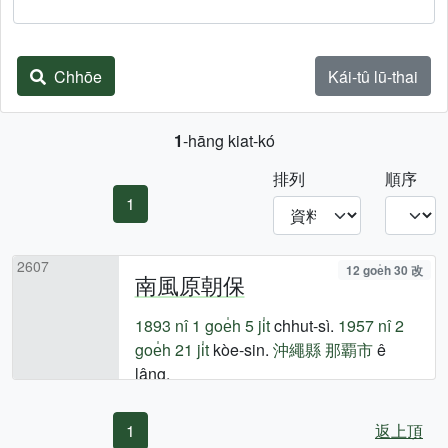
Chhōe
Kái-tû lū-thai
1
-hāng kiat-kó
排列
順序
1
2607
12 goe̍h 30 改
南風原朝保
1893 nî
1 goe̍h 5 ji̍t
chhut-sì.
1957 nî
2
goe̍h 21 ji̍t
kòe-sin.
沖繩縣
那覇市
ê
lâng.
1
返上頂