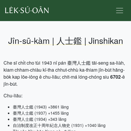
Jîn-sū-kàm | 人士鑑 | Jinshikan
Che sī chi̍t cho͘ tùi 1943 nî pán 臺灣人士鑑 tāi-seng sa-lia̍h,
kiam chham-chiàu kî-tha chhut-chhù ka-thiam jîn-bu̍t hāng-
bo̍k kap lōe-iông ê chu-liāu; chit-má lóng-chóng siu
6702
-ê
jîn-bu̍t.
Chu-liāu:
臺灣人士鑑 (1943) +3861 lâng
臺灣人士鑑 (1937) +1455 lâng
臺灣人士鑑 (1934) +343 lâng
自治制度改正十周年紀念人物史 (1931) +1040 lâng