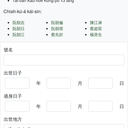
Tâi-oân Kàu-hōe Kong-pò +3 lâng
Chiah-kú-á kái-sin:
阮朝吉
阮朝倫
陳江淋
阮朝日
阮朝堪
蔡超双
阮朝江
蔡先於
楊癸生
號名
出世日子
年
月
日
過身日子
年
月
日
出世地方