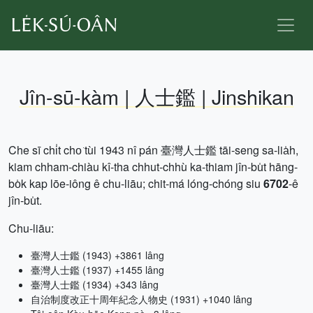
Jîn-sū-kàm | 人士鑑 | Jinshikan
Che sī chi̍t cho͘ tùi 1943 nî pán 臺灣人士鑑 tāi-seng sa-lia̍h,
kiam chham-chiàu kî-tha chhut-chhù ka-thiam jîn-bu̍t hāng-
bo̍k kap lōe-iông ê chu-liāu; chit-má lóng-chóng siu
6702
-ê
jîn-bu̍t.
Chu-liāu:
臺灣人士鑑 (1943) +3861 lâng
臺灣人士鑑 (1937) +1455 lâng
臺灣人士鑑 (1934) +343 lâng
自治制度改正十周年紀念人物史 (1931) +1040 lâng