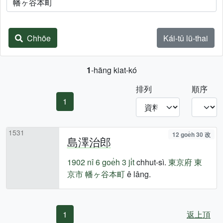
Chhōe
Kái-tû lū-thai
1
-hāng kiat-kó
排列
順序
1
1531
12 goe̍h 30 改
島澤治郎
1902 nî
6 goe̍h 3 ji̍t
chhut-sì.
東京府
東
京市
幡ヶ谷本町
ê lâng.
1
返上頂