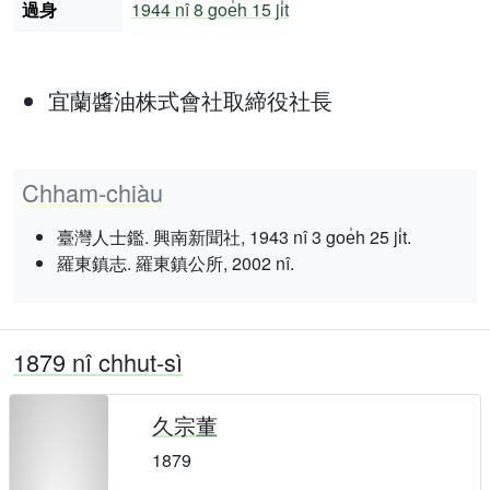
過身
1944 nî
8 goe̍h 15 ji̍t
宜蘭醬油株式會社取締役社長
Chham-chiàu
臺灣人士鑑. 興南新聞社, 1943 nî 3 goe̍h 25 ji̍t.
羅東鎮志. 羅東鎮公所, 2002 nî.
1879 nî chhut-sì
久宗董
1879