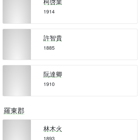
柯啓業
1914
許智貴
1885
阮達卿
1910
羅東郡
林木火
1893