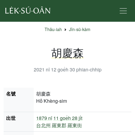
Thâu-ia̍h
Jîn-sū-kàm
胡慶森
2021 nî 12 goe̍h 30
phian-chhip
名號
胡慶森
Hô͘ Khèng-sim
出世
1879 nî
11 goe̍h 28 ji̍t
台北州
羅東郡
羅東街