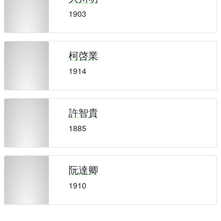
1903
柯啓業
1914
許智貴
1885
阮達卿
1910