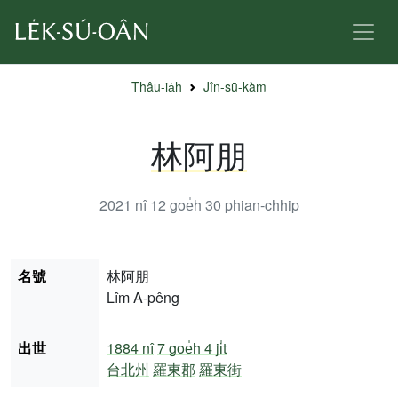
Thâu-ia̍h
Jîn-sū-kàm
林阿朋
2021 nî 12 goe̍h 30
phian-chhip
名號
林阿朋
Lîm A-pêng
出世
1884 nî
7 goe̍h 4 ji̍t
台北州
羅東郡
羅東街