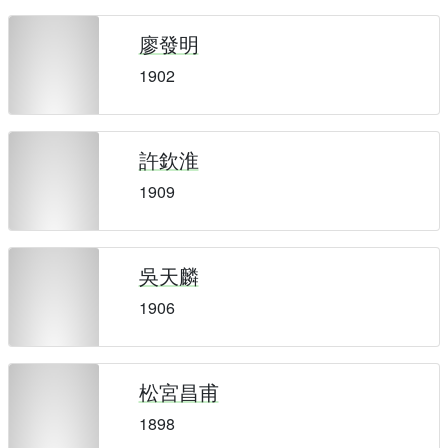
廖發明
1902
許欽淮
1909
吳天麟
1906
松宮昌甫
1898