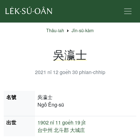
Thâu-ia̍h
Jîn-sū-kàm
吳瀛士
2021 nî 12 goe̍h 30
phian-chhip
名號
吳瀛士
Ngô͘ Êng-sū
出世
1902 nî
11 goe̍h 19 ji̍t
台中州
北斗郡
大城庄