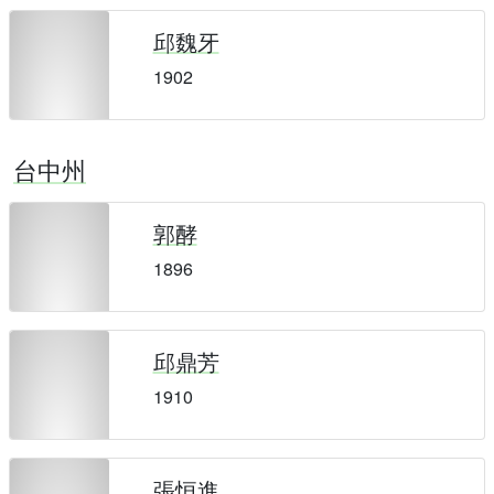
邱魏牙
1902
台中州
郭酵
1896
邱鼎芳
1910
張恒進