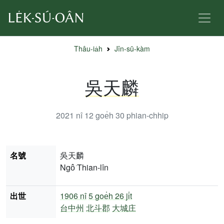
Thâu-ia̍h
Jîn-sū-kàm
吳天麟
2021 nî 12 goe̍h 30
phian-chhip
名號
吳天麟
Ngô͘ Thian-lîn
出世
1906 nî
5 goe̍h 26 ji̍t
台中州
北斗郡
大城庄