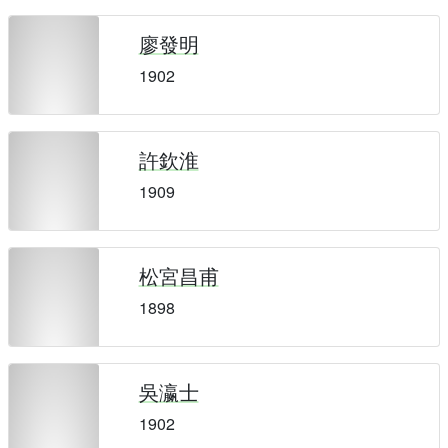
廖發明
1902
許欽淮
1909
松宮昌甫
1898
吳瀛士
1902