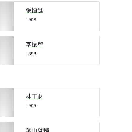
張恒進
1908
李振智
1898
林丁財
1905
葉山啓輔