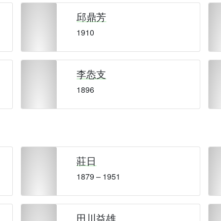
邱鼎芳
1910
李怣支
1896
莊日
1879 – 1951
田川益雄