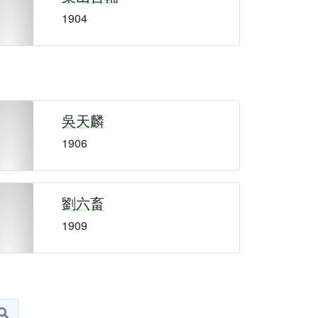
1904
吳天麟
1906
劉六畜
1909