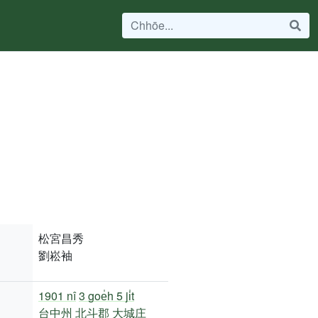
松宮昌秀
劉崧袖
1901 nî
3 goe̍h 5 ji̍t
台中州
北斗郡
大城庄