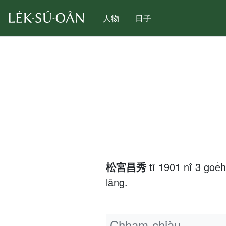
人物
日子
松宮昌秀
tī 1901 nî 3 go
lâng.
Chham-chiàu