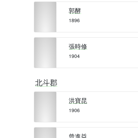
郭酵
1896
張時修
1904
北斗郡
洪寶昆
1906
曾進益