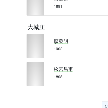
1881
大城庄
廖發明
1902
松宮昌甫
1898