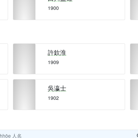
1900
許欽淮
1909
吳瀛士
1902