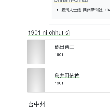
臺灣人士鑑. 興南新聞社, 1943 nî 3
1901 nî chhut-sì
鶴田儀三
1901
鳥井田依教
1901
台中州