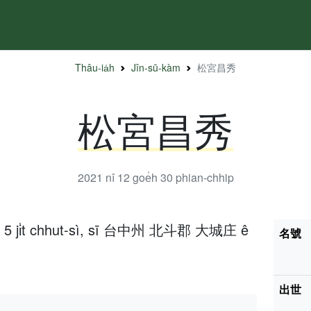
Thâu-ia̍h
Jîn-sū-kàm
松宮昌秀
松宮昌秀
2021 nî 12 goe̍h 30
phian-chhip
e̍h 5 ji̍t chhut-sì, sī 台中州 北斗郡 大城庄 ê
名號
出世