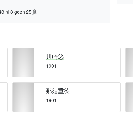
 goe̍h 25 ji̍t.
川崎悠
1901
那須重德
1901