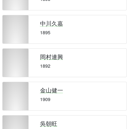
中川久嘉
1895
岡村連興
1892
金山健一
1909
吳朝旺