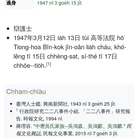
過身
1947 nî
3 goe̍h 15 ji̍t
辯護士
1947年3月12日 ia̍h 13日 tùi 高等法院 hō͘
Tiong-hoa Bîn-kok jîn-oân lia̍h cháu, khó-
lêng tī 15日 chhèng-sat, sí-thé tī 17日
[1]
chhōe--tio̍h.
Chham-chiàu
臺灣人士鑑. 興南新聞社, 1943 nî 3 goe̍h 25 ji̍t.
1
行政院研究二二八事件小組. 「二二八事件」研究報
告. 時報文化, 1994 nî.
蔣理容. "
中壢吳氏家族─吳鴻森、吳鴻麒、吳鴻麟
."
民
報文化雜誌
, 民報文化事業, 2015 nî 7 goe̍h 3 ji̍t.