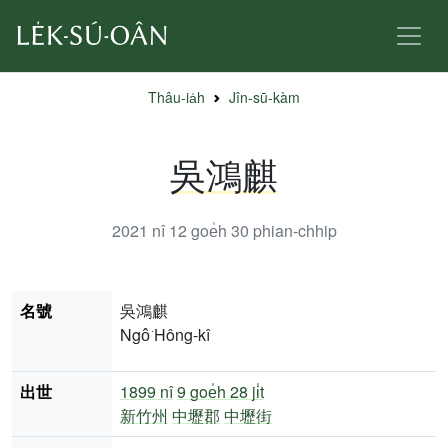
Thâu-ia̍h
Jîn-sū-kàm
吳鴻麒
2021 nî 12 goe̍h 30
phian-chhip
名號
吳鴻麒
Ngô͘ Hông-kî
出世
1899 nî
9 goe̍h 28 ji̍t
新竹州
中壢郡
中壢街