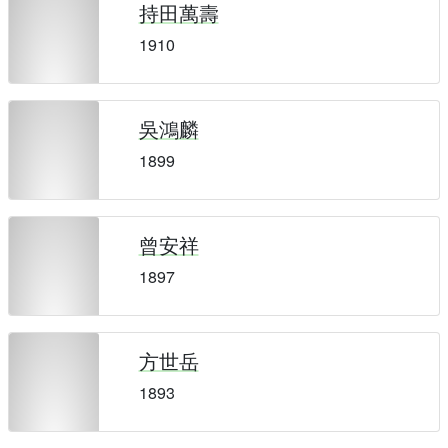
持田萬壽
1910
吳鴻麟
1899
曾安祥
1897
方世岳
1893