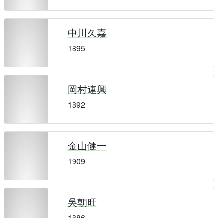
中川久嘉
1895
岡村連興
1892
金山健一
1909
吳朝旺
1886