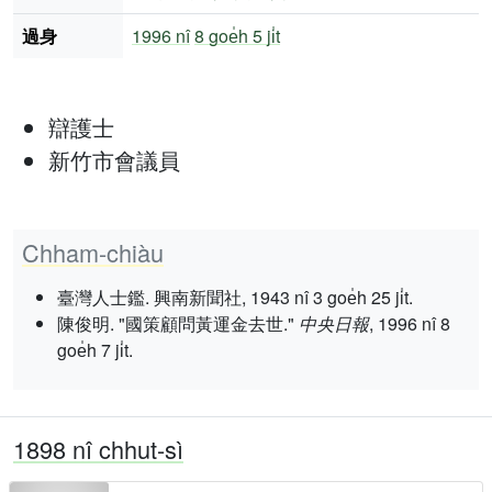
過身
1996 nî
8 goe̍h 5 ji̍t
辯護士
新竹市會議員
Chham-chiàu
臺灣人士鑑. 興南新聞社, 1943 nî 3 goe̍h 25 ji̍t.
陳俊明. "國策顧問黃運金去世."
中央日報
, 1996 nî 8
goe̍h 7 ji̍t.
1898 nî chhut-sì