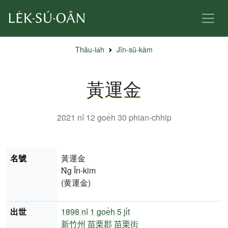
Thâu-ia̍h
Jîn-sū-kàm
黃運金
2021 nî 12 goe̍h 30
phian-chhip
名號
黃運金
N̂g Īn-kim
(黄運金)
出世
1898 nî
1 goe̍h 5 ji̍t
新竹州
苗栗郡
苗栗街