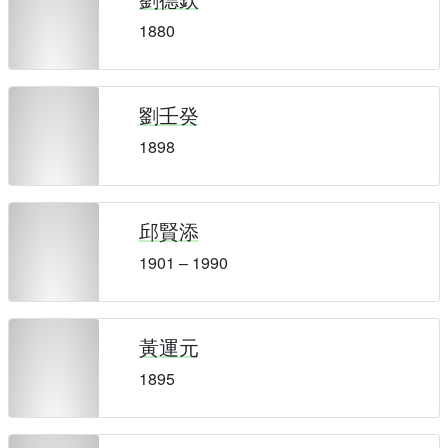
1880
劉壬癸
1898
邱賢添
1901 – 1990
黃運元
1895