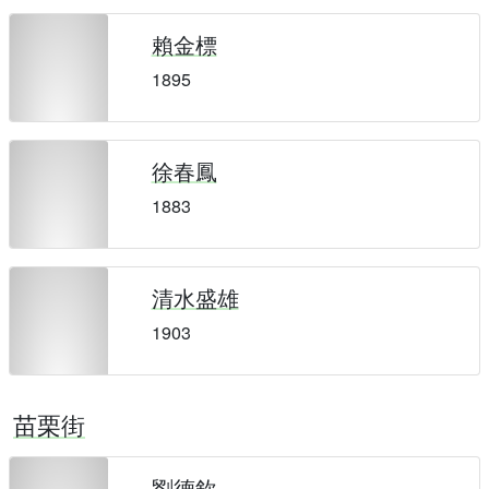
賴金標
1895
徐春鳳
1883
清水盛雄
1903
苗栗街
劉德欽