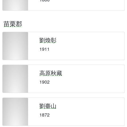
苗栗郡
劉煥彰
1911
高原秋藏
1902
劉臺山
1872